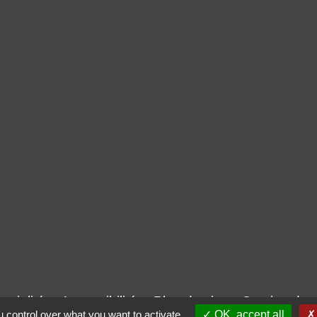
ntialité
-
Accessibilité
-
Plan du site
-
Gestion des
 control over what you want to activate
OK, accept all