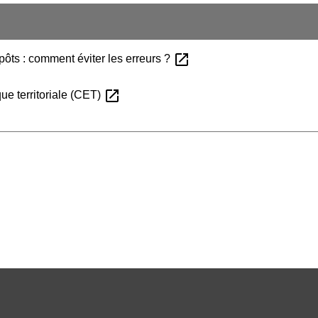
open_in_new
ôts : comment éviter les erreurs ?
open_in_new
que territoriale (CET)