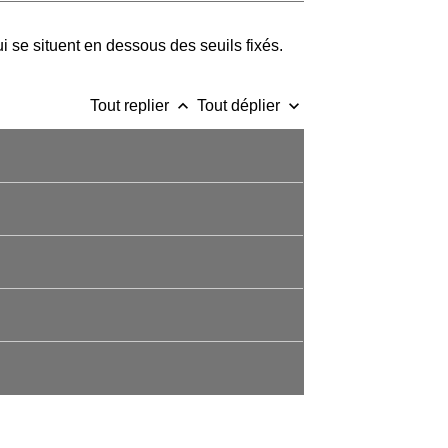
i se situent en dessous des seuils fixés.
keyboard_arrow_up
keyboard_arrow_down
Tout replier
Tout déplier