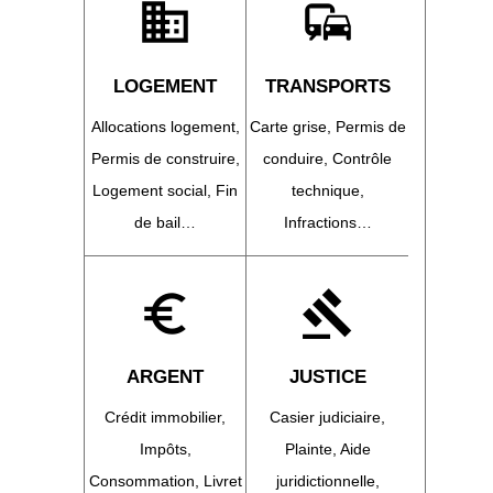
domain
commute
LOGEMENT
TRANSPORTS
Allocations logement,
Carte grise,
Permis de
Permis de construire,
conduire,
Contrôle
Logement social,
Fin
technique,
de bail…
Infractions…
euro_symbol
gavel
ARGENT
JUSTICE
Crédit immobilier,
Casier judiciaire,
Impôts,
Plainte,
Aide
Consommation,
Livret
juridictionnelle,