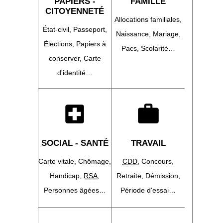
PAPIERS -
FAMILLE
CITOYENNETÉ
Allocations familiales,
État-civil,
Passeport,
Naissance,
Mariage,
Élections,
Papiers à
Pacs,
Scolarité…
conserver,
Carte
d'identité…
local_hospital
work
SOCIAL - SANTÉ
TRAVAIL
Carte vitale,
Chômage,
CDD
,
Concours,
Handicap,
RSA
,
Retraite,
Démission,
Personnes âgées…
Période d'essai…