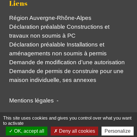
Liens
Région Auvergne-Rhône-Alpes
Déclaration préalable Constructions et
travaux non soumis à PC
Déclaration préalable Installations et
aménagements non soumis à permis
Demande de modification d’une autorisation
Demande de permis de construire pour une
maison individuelle, ses annexes
Mentions légales
-
Politique de confidentialité
-
Accessibilité
-
This site uses cookies and gives you control over what you want
to activate
Plan du site
-
Gestion des cookies
OK, accept all
Deny all cookies
Personalize