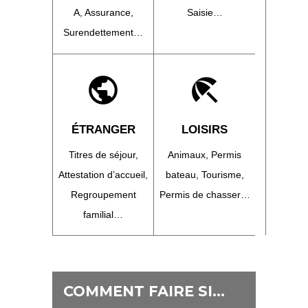
A,
Assurance,
Saisie…
Surendettement…
public
beach_access
ÉTRANGER
LOISIRS
Titres de séjour,
Animaux,
Permis
Attestation d’accueil,
bateau,
Tourisme,
Regroupement
Permis de chasser…
familial…
COMMENT FAIRE SI…